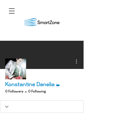
More actions
Admin
Konstantine Danelia
0 Followers
0 Following