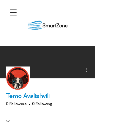
More actions
Temo Avalishvili
0 Followers
0 Following