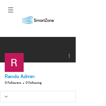
More actions
Rando Admin
0 Followers
0 Following