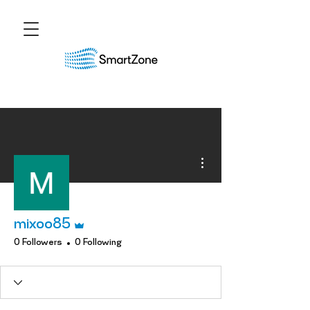
More actions
Admin
mixoo85
0 Followers
0 Following